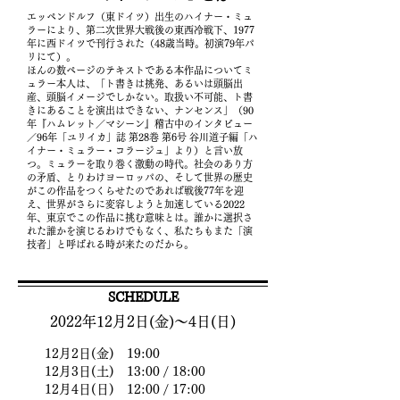
エッペンドルフ（東ドイツ）出生のハイナー・ミュ
ラーにより、第二次世界大戦後の東西冷戦下、1‌9‌7‌7
年に西ドイツで刊行された（48歳当時。初演79年パ
リにて）。
ほんの数ページのテキストである本作品についてミ
ュラー本人は、「ト書きは挑発、あるいは頭脳出
産、頭脳イメージでしかない。取扱い不可能、ト書
きにあることを演出はできない、ナンセンス」（90
年『ハムレット／マシーン』稽古中のインタビュー
／96年「ユリイカ」誌 第28巻 第6号 谷川道子編「ハ
イナー・ミュラー・コラージュ」より）と言い放
つ。ミュラーを取り巻く激動の時代。社会のあり方
の矛盾、とりわけヨーロッパの、そして世界の歴史
がこの作品をつくらせたのであれば戦後77年を迎
え、世界がさらに変容しようと加速している2‌0‌2‌2
年、東京でこの作品に挑む意味とは。誰かに選択さ
れた誰かを演じるわけでもなく、私たちもまた「演
技者」と呼ばれる時が来たのだから。
SCHEDULE
2022年12月2日(金)〜4日(日)
12月2日(金) 19:00
12月3日(土) 13:00 / 18:00
12月4日(日) 12:00 / 17:00