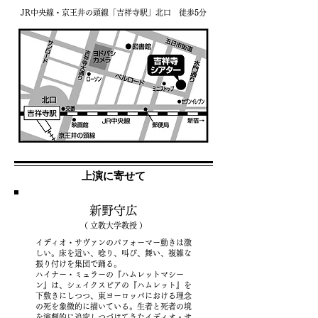
JR中央線・京王井の頭線「吉祥寺駅」北口 徒歩5分
上演に寄せて
新野守広
（ 立教大学教授 ）
イディオ・サヴァンのパフォーマー動きは激
しい。床を這い、唸り、叫び、舞い、複雑な
振り付けを集団で踊る。
ハイナー・ミュラーの『ハムレットマシー
ン』は、シェイクスピアの『ハムレット』を
下敷きにしつつ、東ヨーロッパにおける理念
の死を象徴的に描いている。生者と死者の境
を演劇的に追究しつづけてきたイディオ・サ