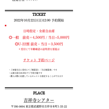
（リングオン）
TICKET
2022年10月22日(日)12:00 予約開始
日時指定・全席自由席
◎一般 前売＝4,500円 / 当日=5,000円
◎U-22割 前売・当日＝3,500円
＊受付にて年齢確認の証明書を要提示
チケット 予約ページ
・ご来場当日に受付にてご精算頂く「当日精算券」です
​・公演日前日23:59までご予約可能です
・購入の際に応援しているキャストを指定することができます
PLACE
吉祥寺シアター
〒180-0004 東京都武蔵野市吉祥寺本町1-33-22