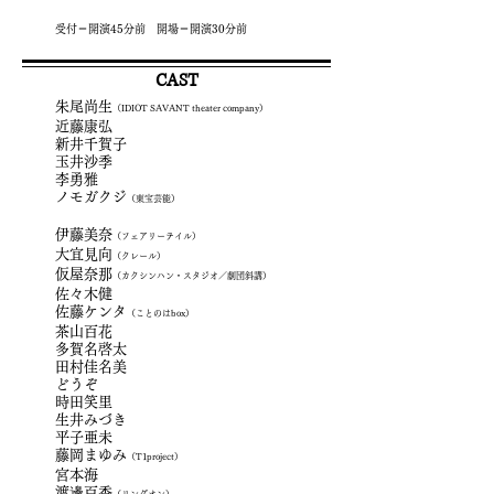
受付＝開演45分前 開場＝開演30分前
CAST
朱尾尚生
（IDIOT SAVANT theater company）
近藤康弘
新井千賀子
玉井沙季
李勇雅
ノモガクジ
（東宝芸能）
伊藤美奈
（フェアリーテイル）
大宜見向
（クレール）
仮屋奈那
（カクシンハン・スタジオ／劇団斜講）
佐々木健
佐藤ケンタ
（ことのはbox）
茶山百花
多賀名啓太
田村佳名美
どうぞ
時田笑里
生井みづき
平子亜未
藤岡まゆみ
（T1project）
宮本海
渡邊百香