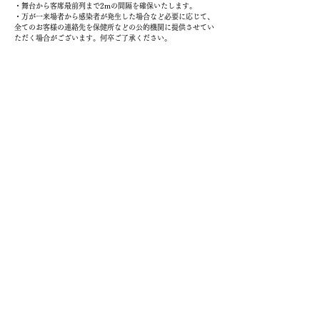
・舞台から客席最前列まで2mの間隔を確保いたします。
・万が一来場者から感染者が発生した場合など必要に応じて、
全てのお客様の連絡先を保健所などの公的機関に提供させてい
ただく場合がございます。何卒ご了承ください。
​◆新型コロナウイルス感染症対策への取り組みとお
願い
・受付にアルコール除菌スプレーを設置致します。
・入館される際、検温を実施いたします。検温にて37.5℃以上
の発熱が見られる方につきましては劇場内へのご入場をお断り
致します。
・換気を促進するため、会場中はドアや通用口、客席内の換気
窓の解放などを実施いたします。
・劇場内は積極的に除菌しお迎えいたします。
・受付やトイレなどでお並びになる際には、1mほど間隔を開
けてお並びください。
・フェイスシールドのご用意がございますのでご利用になりた
い方は受付でお申し付け下さい。
・ご来場当日、受付にてお客様の氏名ならびに連絡先をご記入
頂きます。万が一来場者から感染者が発生した場合など必要に
応じて保健所などの公的機関に提供させていただく場合がござ
います。何卒ご了承ください。
また、ご来場のお客様にも以下の点にご協力をお願い致しま
す。
・劇場内にアルコール除菌スプレーを設置しております。手指
の除菌にご協力ください。
・ご来場の際にはマスク着用が必須となります。お持ちでない
場合はこちらにご用意があります。またご協力頂けない場合は
入場をお断りさせて頂きます。