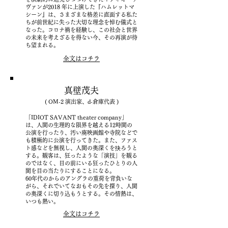
ヴァンが2018 年に上演した『ハムレットマ
シーン』は、さまざまな格差に直面する私た
ちが前世紀に失った大切な理念を悼む儀式と
なった。コロナ禍を経験し、この社会と世界
の未来を考えざるを得ない今、その再演が待
ち望まれる。
全文はコチラ
真壁茂夫
( OM-2 演出家、d-倉庫代表 )
「IDIOT SAVANT theater company」
は、人間の生理的な限界を越える12時間の
公演を行ったり、汚い廃映画館や寺院などで
も積極的に公演を行ってきた。また、ファス
ト感などを無視し、人間の奥深くを抉ろうと
する。観客は、狂ったような「演技」を観る
のではなく、目の前にいる狂ったひとりの人
間を目の当たりにすることになる。
60年代のからのアングラの重荷を背負いな
がら、それでいてなおもその先を探り、人間
の奥深くに切り込もうとする。その情熱は、
いつも熱い。
全文はコチラ