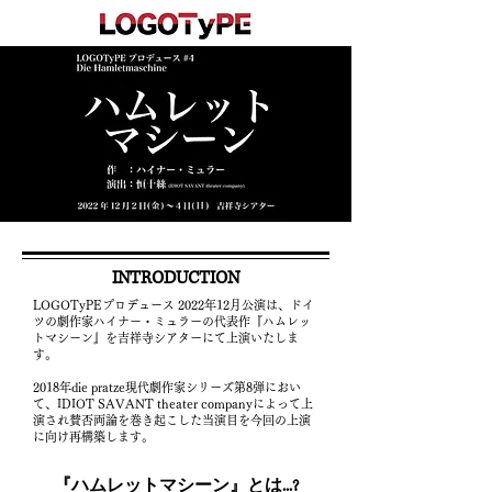
INTRODUCTION
LOGOTyPEプロデュース 2‌0‌2‌2年12月公演は、ドイ
ツの劇作家ハイナー・ミュラーの代表作『ハムレッ
トマシーン』を吉祥寺シアターにて上演いたしま
す。
2‌0‌1‌8年die pratze現代劇作家シリーズ第8弾におい
て、IDIOT SAVANT theater companyによって上
演され賛否両論を巻き起こした当演目を今回の上演
に向け再構築します。
『ハムレットマシーン』とは...?