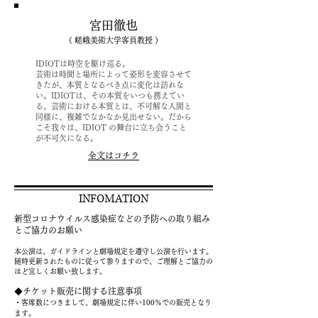
宮田徹也
（ 嵯峨美術大学客員教授 ）
IDIOTは時空を駆け巡る。
芸術は時間と場所によって姿形を変容させて
きたが、本質となるべき点に変化は訪れな
い。IDIOTは、その本質をいつも携えてい
る。芸術における本質とは、不可解な人間と
同様に、複雑でなかなか見出せない。だから
こそ我々は、IDIOT の舞台に立ち会うこと
が不可欠になる。
全文はコチラ
INFOMATION
新型コロナウイルス感染症などの予防への取り組み
とご協力のお願い
本公演は、ガイドラインと劇場規定を遵守し公演を行います。
随時更新されたものに従って参りますので、ご理解とご協力の
ほど宜しくお願い致します。
◆チケット販売に関する注意事項
・客席数につきまして、劇場規定に伴い100％での販売となり
ます。